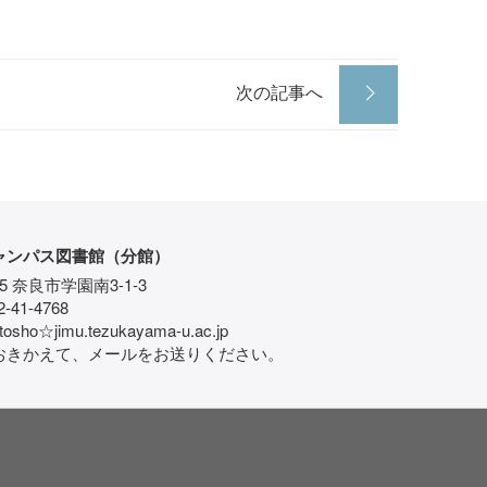
次の記事へ
ャンパス図書館（分館）
85 奈良市学園南3-1-3
-41-4768
ho☆jimu.tezukayama-u.ac.jp
おきかえて、メールをお送りください。