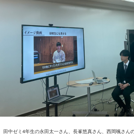
日、田中ゼミ4年生の永田太一さん、長峯悠真さん、西岡颯さん