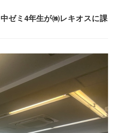
田中ゼミ4年生が㈱レキオスに課