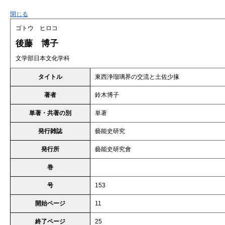
閉じる
ゴトウ ヒロコ
後藤 博子
文学部日本文化学科
タイトル
東西浄瑠璃界の交流と土佐少掾
著者
鈴木博子
単著・共著の別
単著
発行雑誌
藝能史研究
発行所
藝能史研究會
巻
号
153
開始ページ
11
終了ページ
25