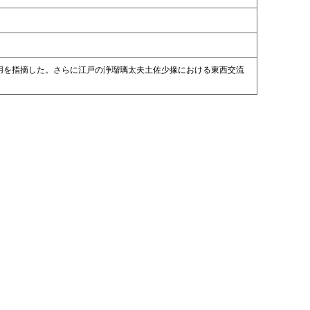
用を指摘した。さらに江戸の浄瑠璃太夫土佐少掾における東西交流