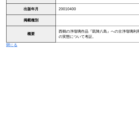
出版年月
20010400
掲載種別
西鶴の浄瑠璃作品『凱陣八島』への古浄瑠璃利
概要
の実態について考証。
閉じる