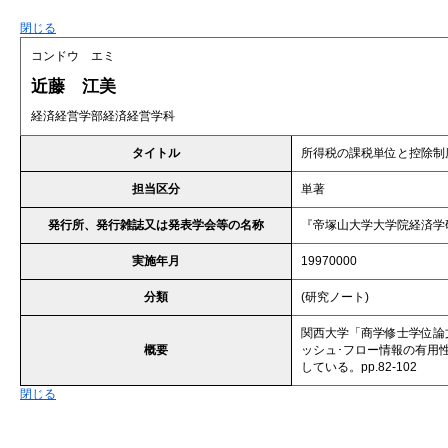
閉じる
コンドウ エミ
近藤 江美
経済経営学部経済経営学科
タイトル
所得税の課税単位と控除制
担当区分
単著
発行所、発行雑誌又は発表学会等の名称
『帝塚山大学大学院経済学研究科修了
実施年月
19970000
分類
(研究ノート)
関西大学「商学修士学位論
概要
ッシュ･フロー情報の有用
している。pp.82-102
閉じる