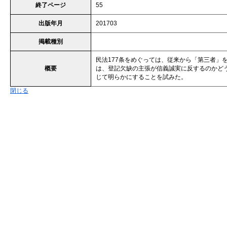
終了ページ
55
出版年月
201703
掲載種別
民法177条をめぐっては、従来から「第三者」
概要
は、登記欠缺の主張が信義誠実に反するのかど
じて明らかにすることを試みた。
閉じる