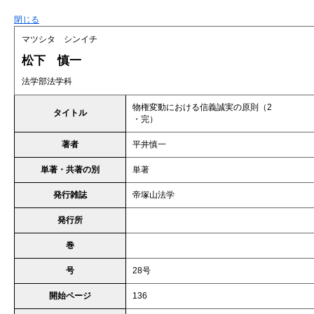
閉じる
マツシタ シンイチ
松下 慎一
法学部法学科
物権変動における信義誠実の原則（2
タイトル
・完）
著者
平井慎一
単著・共著の別
単著
発行雑誌
帝塚山法学
発行所
巻
号
28号
開始ページ
136