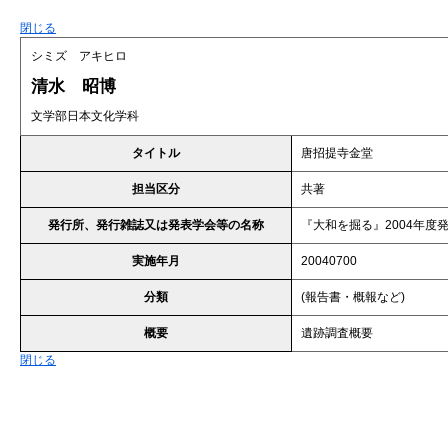
閉じる
シミズ アキヒロ
清水 昭博
文学部日本文化学科
タイトル
唐招提寺金堂
担当区分
共著
発行所、発行雑誌又は発表学会等の名称
『大和を掘る』2004年度
実施年月
20040700
分類
(報告書・概報など)
概要
遺跡調査概要
閉じる