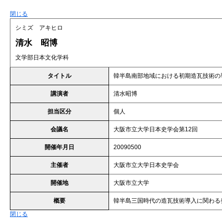
閉じる
シミズ アキヒロ
清水 昭博
文学部日本文化学科
タイトル
韓半島南部地域における初期造瓦技術の
講演者
清水昭博
担当区分
個人
会議名
大阪市立大学日本史学会第12回
開催年月日
20090500
主催者
大阪市立大学日本史学会
開催地
大阪市立大学
概要
韓半島三国時代の造瓦技術導入に関わ
閉じる