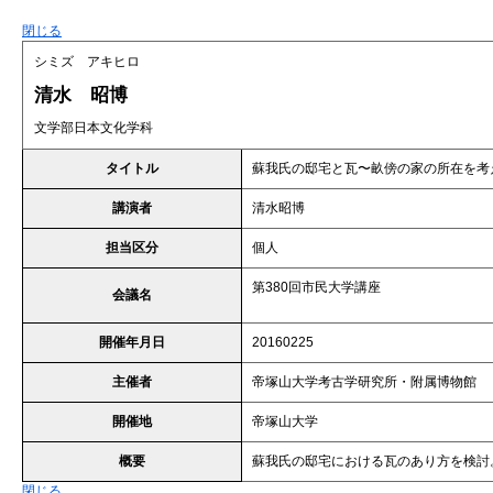
閉じる
シミズ アキヒロ
清水 昭博
文学部日本文化学科
タイトル
蘇我氏の邸宅と瓦〜畝傍の家の所在を考
講演者
清水昭博
担当区分
個人
第380回市民大学講座
会議名
開催年月日
20160225
主催者
帝塚山大学考古学研究所・附属博物館
開催地
帝塚山大学
概要
蘇我氏の邸宅における瓦のあり方を検討
閉じる