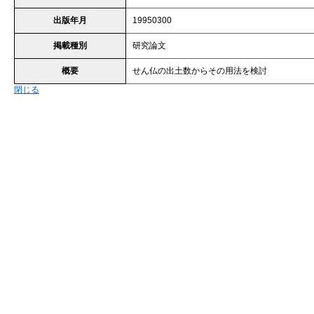
出版年月
19950300
掲載種別
研究論文
概要
せん仏の出土数からその用法を検討
閉じる