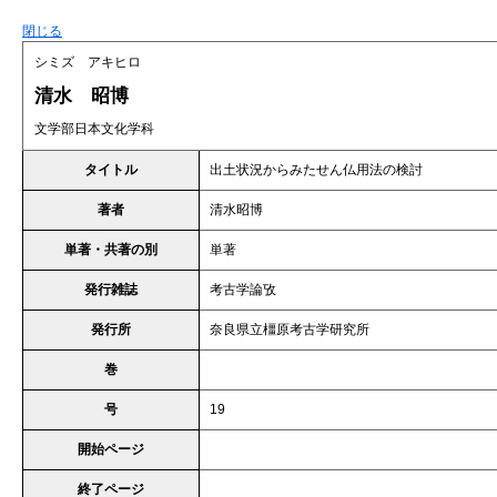
閉じる
シミズ アキヒロ
清水 昭博
文学部日本文化学科
タイトル
出土状況からみたせん仏用法の検討
著者
清水昭博
単著・共著の別
単著
発行雑誌
考古学論攷
発行所
奈良県立橿原考古学研究所
巻
号
19
開始ページ
終了ページ