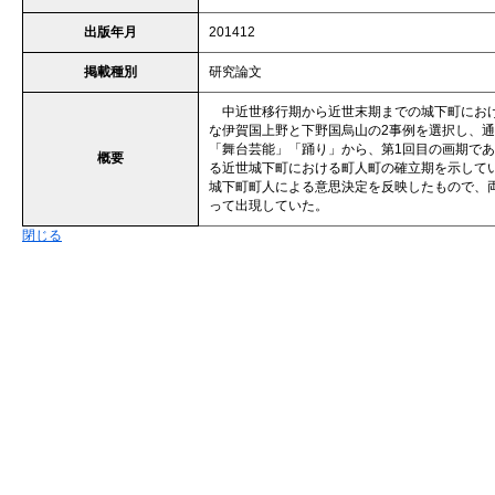
出版年月
201412
掲載種別
研究論文
中近世移行期から近世末期までの城下町におけ
な伊賀国上野と下野国烏山の2事例を選択し、
「舞台芸能」「踊り」から、第1回目の画期であ
概要
る近世城下町における町人町の確立期を示して
城下町町人による意思決定を反映したもので、
って出現していた。
閉じる