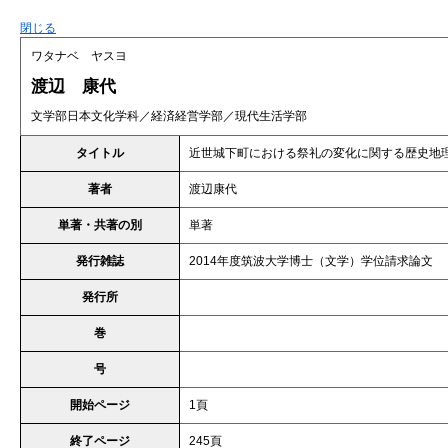
閉じる
ワタナベ ヤスヨ
渡辺 康代
文学部日本文化学科／経済経営学部／現代生活学部
タイトル
近世城下町における祭礼の変化に関する歴史地
著者
渡辺康代
単著・共著の別
単著
発行雑誌
2014年度筑波大学博士（文学）学位請求論文
発行所
巻
号
開始ページ
1頁
終了ページ
245頁