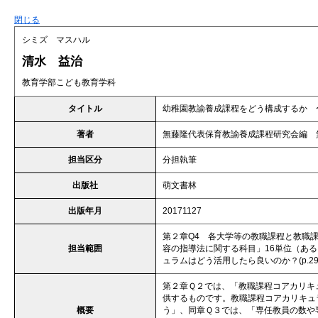
閉じる
シミズ マスハル
清水 益治
教育学部こども教育学科
タイトル
幼稚園教諭養成課程をどう構成するか 
著者
無藤隆代表保育教諭養成課程研究会編 
担当区分
分担執筆
出版社
萌文書林
出版年月
20171127
第２章Q4 各大学等の教職課程と教職課
担当範囲
容の指導法に関する科目」16単位（ある
ュラムはどう活用したら良いのか？(p.2
第２章Ｑ２では、「教職課程コアカリキ
供するものです。教職課程コアカリキュ
概要
う」、同章Ｑ３では、「専任教員の数や