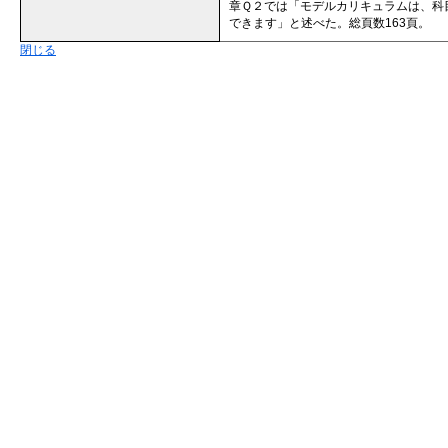
章Ｑ２では「モデルカリキュラムは、科
できます」と述べた。総頁数163頁。
閉じる