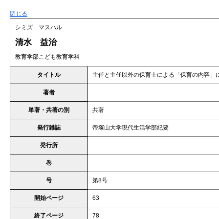
閉じる
シミズ マスハル
清水 益治
教育学部こども教育学科
タイトル
主任と主任以外の保育士による「保育の内容」
著者
単著・共著の別
共著
発行雑誌
帝塚山大学現代生活学部紀要
発行所
巻
号
第8号
開始ページ
63
終了ページ
78