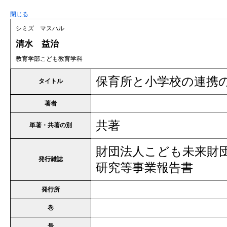
閉じる
シミズ マスハル
清水 益治
教育学部こども教育学科
保育所と小学校の連携
タイトル
著者
共著
単著・共著の別
財団法人こども未来財団
発行雑誌
研究等事業報告書
発行所
巻
号