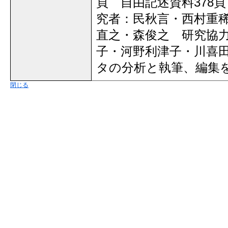
頁 自由記述資料378
究者：民秋言・西村重
直之・森俊之 研究協
子・河野利津子・川喜
タの分析と執筆、編集
閉じる