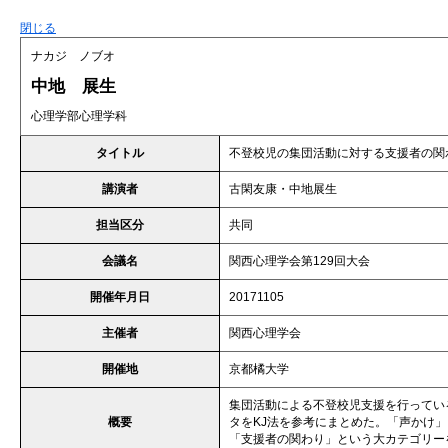
閉じる
ナカジ ノブオ
中地 展生
心理学部心理学科
タイトル
不登校児の集団活動に対する支援者の関
講演者
古閑友康・中地展生
担当区分
共同
会議名
関西心理学会第129回大会
開催年月日
20171105
主催者
関西心理学会
開催地
京都橘大学
集団活動による不登校児支援を行ってい
概要
タをKJ法を参考にまとめた。「声かけ
「支援者の関わり」という大カテゴリー