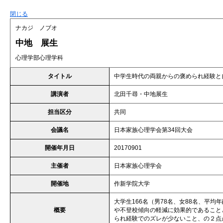
閉じる
ナカジ ノブオ
中地 展生
心理学部心理学科
タイトル
中学生時代の両親からの褒められ経験と
講演者
北田千尋・中地展生
担当区分
共同
会議名
日本家族心理学会第34回大会
開催年月日
20170901
主催者
日本家族心理学会
開催地
作新学院大学
大学生166名（男78名、女88名、平均
概要
や不登校傾向の軽減に効果的であること
られ経験でのズレが少ないこと、の２点