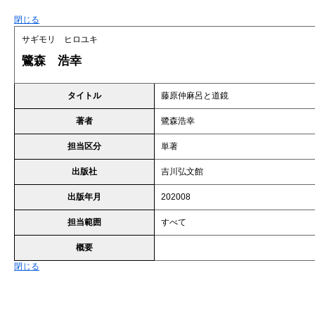
閉じる
サギモリ ヒロユキ
鷺森 浩幸
タイトル
藤原仲麻呂と道鏡
著者
鷺森浩幸
担当区分
単著
出版社
吉川弘文館
出版年月
202008
担当範囲
すべて
概要
閉じる