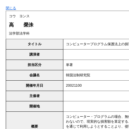
閉じる
コウ ヨンス
高 榮洙
法学部法学科
タイトル
コンピュータープログラム保護法上の損
講演者
担当区分
単著
会議名
韓国法制研究院
開催年月日
20021100
主催者
開催地
コンピューター・プログラムの場合、無
わないので、現実的な損害額を算定する
概要
を通じて利用しようとすることより、侵