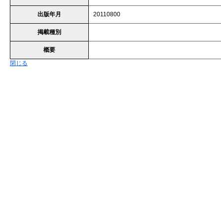
出版年月
20110800
掲載種別
概要
閉じる