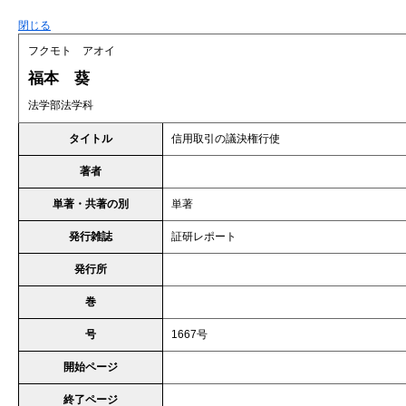
閉じる
フクモト アオイ
福本 葵
法学部法学科
タイトル
信用取引の議決権行使
著者
単著・共著の別
単著
発行雑誌
証研レポート
発行所
巻
号
1667号
開始ページ
終了ページ