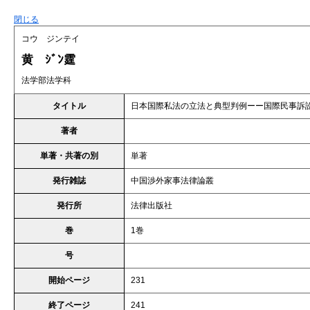
閉じる
コウ ジンテイ
黄 ｼﾞﾝ霆
法学部法学科
タイトル
日本国際私法の立法と典型判例ーー国際民事訴
著者
単著・共著の別
単著
発行雑誌
中国渉外家事法律論叢
発行所
法律出版社
巻
1巻
号
開始ページ
231
終了ページ
241