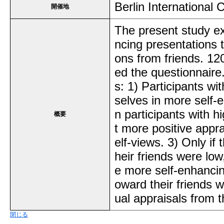
Berlin International
開催地
The present study ex
ncing presentations t
ons from friends. 12
ed the questionnaire
s: 1) Participants w
selves in more self-e
n participants with h
概要
t more positive appra
elf-views. 3) Only if 
heir friends were lo
e more self-enhancing
oward their friends w
ual appraisals from 
閉じる