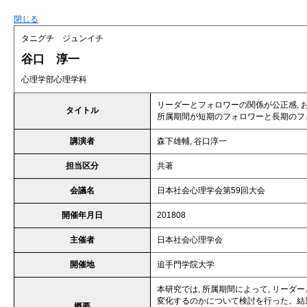
閉じる
タニグチ ジュンイチ
谷口 淳一
心理学部心理学科
リーダーとフォロワーの関係が公正感, 
タイトル
所属期間が短期のフォロワーと長期のフ
講演者
森下雄輔, 谷口淳一
担当区分
共著
会議名
日本社会心理学会第59回大会
開催年月日
201808
主催者
日本社会心理学会
開催地
追手門学院大学
本研究では, 所属期間によって, リー
変化するのかについて検討を行った。結
概要