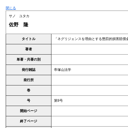
閉じる
サノ ユタカ
佐野 隆
タイトル
「ネグリジェンスを理由とする懲罰的損害賠償
著者
単著・共著の別
発行雑誌
帝塚山法学
発行所
巻
号
第9号
開始ページ
終了ページ