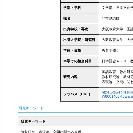
学部・学科
文学部 日本文化
職名
非常勤講師
出身学校・専攻
大阪教育大学 国
出身大学院・研究科
大阪教育大学 大
学位・資格
教育学修士
本学での担当科目
日本語史Ａ・Ｂ 
国語教育 教材研
研究内容
教材研究論 教材
表現論 空間に関
https://csweb.tez
シラバス（URL）
W8601400-flow&n
研究キーワード
研究キーワード
教材研究 表現論 空間に関わる表現