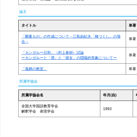
論文
タイトル
単著
「翻案もの」の作成について－三島由紀夫「橋づくし」の場
単著
合－
「カンガルー日和」（村上春樹）試論
単著
ーカンガルーと「僕」と「彼女」の隠喩的形象についてー
「風葬の教室」
単著
所属学協会
所属学協会名
年月(自)
全国大学国語教育学会
1993
解釈学会 表現学会