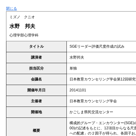
閉じる
ミズノ クニオ
水野 邦夫
心理学部心理学科
タイトル
SGEリーダー評価尺度作成の試み
講演者
水野邦夫
担当区分
単独
会議名
日本教育カウンセリング学会第12回研
開催年月日
20141101
主催者
日本教育カウンセリング学会
開催地
かごしま県民交流センター
構成的グループ・エンカウンター(SGE
00)の記述をもとに、12項目からなる
概要
への配慮」の２因子が得られ、各因子お