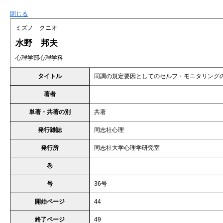
閉じる
ミズノ クニオ
水野 邦夫
心理学部心理学科
タイトル
同調の規定要因としてのセルフ・モニタリング
著者
単著・共著の別
共著
発行雑誌
同志社心理
発行所
同志社大学心理学研究室
巻
号
36号
開始ページ
44
終了ページ
49