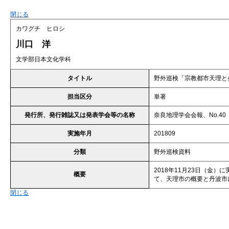
閉じる
カワグチ ヒロシ
川口 洋
文学部日本文化学科
タイトル
野外巡検「宗教都市天理と
担当区分
単著
発行所、発行雑誌又は発表学会等の名称
奈良地理学会会報、No.40
実施年月
201809
分類
野外巡検資料
2018年11月23日（金
概要
て、天理市の概要と丹波市につ
閉じる