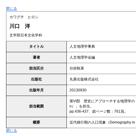
閉じる
カワグチ ヒロシ
川口 洋
文学部日本文化学科
タイトル
人文地理学事典
著者
人文地理学会編
担当区分
分担執筆
出版社
丸善出版株式会社
出版年月
20130930
第VI部 歴史にアプローチする地理学の「近代移行期
担当範囲
n）」を担当。
pp.436-437、総ページ数：761頁。
概要
近代移行期の人口現象（Demography in Pr
閉じる