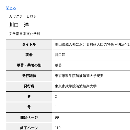
閉じる
カワグチ ヒロシ
川口 洋
文学部日本文化学科
タイトル
南山御蔵入領における村落人口の特色－明治4(18
著者
川口洋
単著・共著の別
単著
発行雑誌
東京家政学院筑波短期大学紀要
発行所
東京家政学院筑波短期大学
巻
2
号
1
開始ページ
99
終了ページ
119