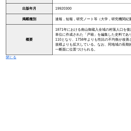
出版年月
19920300
掲載種別
速報，短報，研究ノート等（大学，研究機関紀
1871年における南山御蔵入全域の村落人口を
単位に作成された「戸籍」を編集した史料であり
概要
110となり、1758年よりも性比の不均衡が改善
規模よりも拡大している。なお、同地域の長期的
一断面に位置づけられる。
閉じる