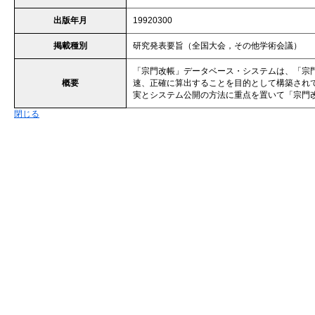
出版年月
19920300
掲載種別
研究発表要旨（全国大会，その他学術会議）
「宗門改帳」データベース・システムは、「宗
概要
速、正確に算出することを目的として構築され
実とシステム公開の方法に重点を置いて「宗門
閉じる