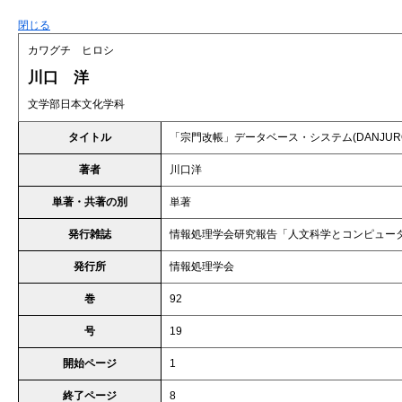
閉じる
カワグチ ヒロシ
川口 洋
文学部日本文化学科
タイトル
「宗門改帳」データベース・システム(DANJUR
著者
川口洋
単著・共著の別
単著
発行雑誌
情報処理学会研究報告「人文科学とコンピュー
発行所
情報処理学会
巻
92
号
19
開始ページ
1
終了ページ
8