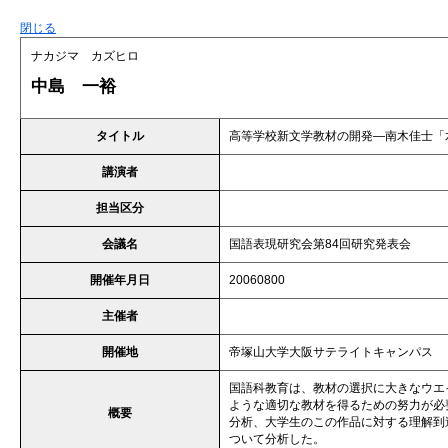
閉じる
ナカジマ カズヒロ
中島 一裕
タイトル
高等学校新文学教材の開発―南木佳士「
講演者
担当区分
会議名
国語表現研究会第84回研究発表会
開催年月日
20060800
主催者
開催地
帝塚山大学大阪サテライトキャンパス
国語科教育は、教材の選択に大きなウエ
ような適切な教材を得るための努力が必
概要
分析、大学生のこの作品に対する理解到
ついて分析した。