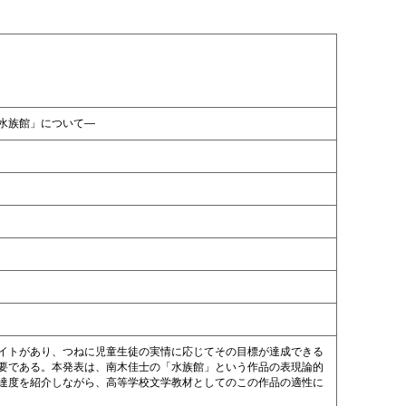
水族館」について―
イトがあり、つねに児童生徒の実情に応じてその目標が達成できる
要である。本発表は、南木佳士の「水族館」という作品の表現論的
達度を紹介しながら、高等学校文学教材としてのこの作品の適性に