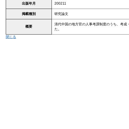
出版年月
200211
掲載種別
研究論文
清代中国の地方官の人事考課制度のうち、考成
概要
た。
閉じる