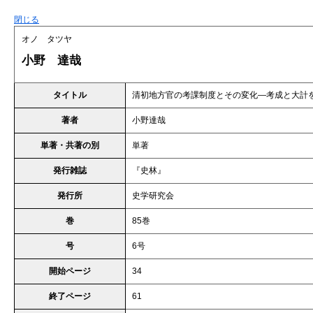
閉じる
オノ タツヤ
小野 達哉
タイトル
清初地方官の考課制度とその変化―考成と大計
著者
小野達哉
単著・共著の別
単著
発行雑誌
『史林』
発行所
史学研究会
巻
85巻
号
6号
開始ページ
34
終了ページ
61