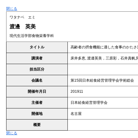
閉じる
ワタナベ エミ
渡邊 英美
現代生活学部食物栄養学科
タイトル
高齢者の摂食機能に適した食事のかたさ
講演者
床井多恵, 渡邊英美，三原彩，石井真帆,阿
担当区分
会議名
第15回日本給食経営管理学会学術総会
開催年月日
201911
主催者
日本給食経営管理学会
開催地
名古屋
概要
閉じる