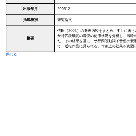
出版年月
200512
掲載種別
研究論文
依田（2001）の発表内容をまとめ、中世に著
サ行四段動詞の音便の使用状況を分析し、当時
概要
た、その結果を基に、サ行四段動詞イ音便の衰退
て、近松作品に見られる、作劇上の効果を意図
閉じる