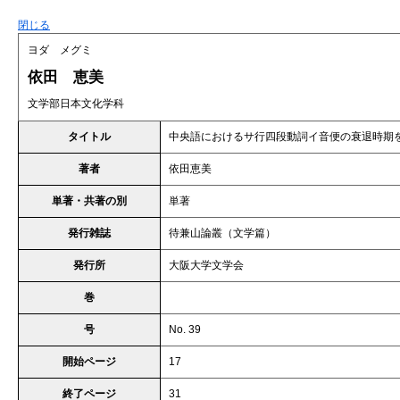
閉じる
ヨダ メグミ
依田 恵美
文学部日本文化学科
タイトル
中央語におけるサ行四段動詞イ音便の衰退時期
著者
依田恵美
単著・共著の別
単著
発行雑誌
待兼山論叢（文学篇）
発行所
大阪大学文学会
巻
号
No. 39
開始ページ
17
終了ページ
31