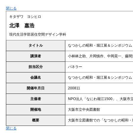
閉じる
キタザワ ヨシヒロ
北澤 嘉浩
現代生活学部居住空間デザイン学科
タイトル
なつかしの昭和・堀江展＆シンポジウム
講演者
小林林之助、片岡慎作、中岡晃一、藤間
担当区分
パネラー
会議名
なつかしの昭和・堀江展＆シンポジウム
開催年月日
200811
主催者
NPO法人「なにわ堀江1500」、大阪市
開催地
大阪市立中央図書館
概要
大阪市立図書館での「なつかしの昭和・
閉じる