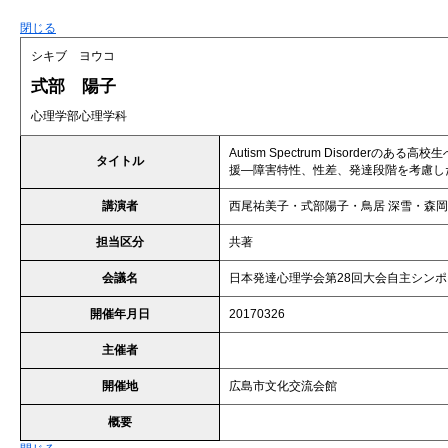
閉じる
シキブ ヨウコ
式部 陽子
心理学部心理学科
Autism Spectrum Disorderのある
タイトル
援―障害特性、性差、発達段階を考慮し
講演者
西尾祐美子・式部陽子・鳥居 深雪・森
担当区分
共著
会議名
日本発達心理学会第28回大会自主シン
開催年月日
20170326
主催者
開催地
広島市文化交流会館
概要