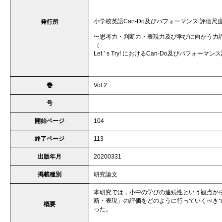
小学校英語Can-Do及びパフォーマンス 評価
発行所
〜思考力・判断力・表現力及び学びに向かう力
（
Let ’ s Try! におけるCan-Do及びパフォー
巻
Vol.2
号
開始ページ
104
終了ページ
113
出版年月
20200331
掲載種別
研究論文
本研究では，小中の学びの連続性という観点から
断・表現」の評価をどのように行っていくべき
概要
った。