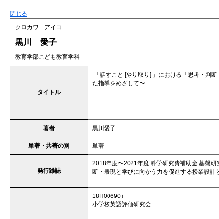
閉じる
クロカワ アイコ
黒川 愛子
教育学部こども教育学科
「話すこと [やり取り] 」における「思考・判
た指導をめざして〜
タイトル
著者
黒川愛子
単著・共著の別
単著
2018年度〜2021年度 科学研究費補助金 基盤
発行雑誌
断・表現と学びに向かう力を促進する授業設計
18H00690）
小学校英語評価研究会