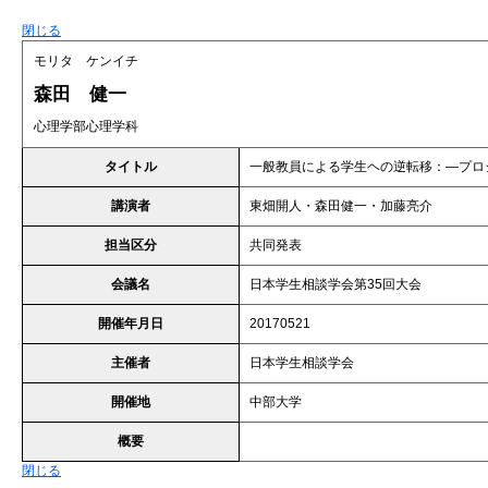
閉じる
モリタ ケンイチ
森田 健一
心理学部心理学科
タイトル
一般教員による学生ヘの逆転移：―プロ
講演者
東畑開人・森田健一・加藤亮介
担当区分
共同発表
会議名
日本学生相談学会第35回大会
開催年月日
20170521
主催者
日本学生相談学会
開催地
中部大学
概要
閉じる