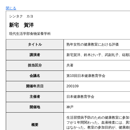
閉じる
シンタク カヨ
新宅 賀洋
現代生活学部食物栄養学科
タイトル
熟年女性の健康教室における評価
講演者
新宅賀洋、鈴木けい子、武副礼子、硲順
担当区分
共著
会議名
第10回日本健康教育学会
開催年月日
200109
主催者
日本健康教育学会
開催地
神戸
生活習慣病予防のための健康教室に参加
フが１年間関わった。血液検査には、異
概要
はなかった。教室の参加目的が、健康維