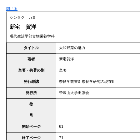
閉じる
シンタク カヨ
新宅 賀洋
現代生活学部食物栄養学科
タイトル
大和野菜の魅力
著者
新宅賀洋
単著・共著の別
単著
発行雑誌
奈良学叢書3 奈良学研究の現在Ⅱ
発行所
帝塚山大学出版会
巻
号
開始ページ
61
終了ページ
71