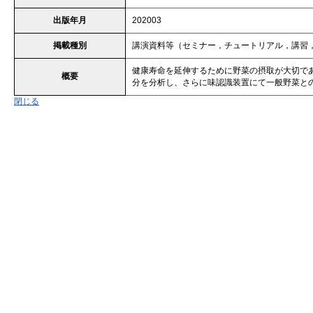
出版年月
202003
掲載種別
講演資料等（セミナー，チュートリアル，講習
健康寿命を延伸するために野菜の摂取が大切で
概要
分を分析し、さらに味認識装置にて一般野菜と
閉じる