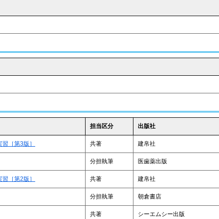
担当区分
出版社
実習［第3版］
共著
建帛社
分担執筆
医歯薬出版
実習［第2版］
共著
建帛社
分担執筆
朝倉書店
共著
シーエムシー出版