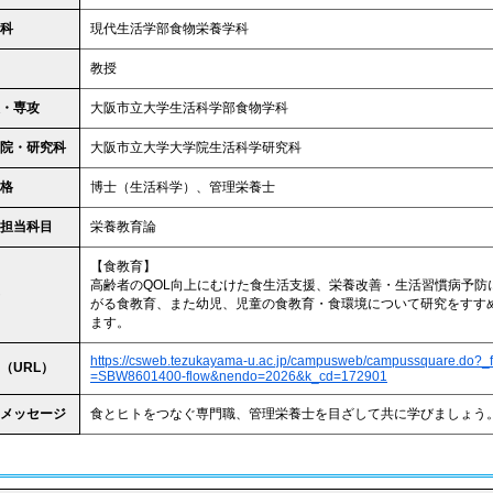
科
現代生活学部食物栄養学科
教授
・専攻
大阪市立大学生活科学部食物学科
院・研究科
大阪市立大学大学院生活科学研究科
格
博士（生活科学）、管理栄養士
担当科目
栄養教育論
【食教育】
高齢者のQOL向上にむけた食生活支援、栄養改善・生活習慣病予防
がる食教育、また幼児、児童の食教育・食環境について研究をすす
ます。
https://csweb.tezukayama-u.ac.jp/campusweb/campussquare.do?_f
（URL）
=SBW8601400-flow&nendo=2026&k_cd=172901
メッセージ
食とヒトをつなぐ専門職、管理栄養士を目ざして共に学びましょう