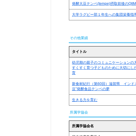
発酵大豆テンペ(tempe)摂取前後のQI
大学ラグビー部１年生への集団栄養指
その他業績
タイトル
幼児期の親子のコミュニケーションの
すくすく育つ子どものために大切にし
育
新食材紀行（第60回）滋賀県 インド
豆”発酵食品テンペの夢
生きる力を育む
所属学協会
所属学協会名