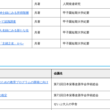
共著
人間発達研究
紳士録にみる所得階層
共著
甲子園短期大学紀要
いて認識調査
共著
甲子園短期大学紀要
人名録にみる新たな住
共著
甲子園短期大学紀要
「主婦之友」から‐
共著
甲子園短期大学紀要
会議名
のための教育プログラムの開発に向け
第71回日本栄養改善学会学術総会
の推定
第71回日本栄養改善学会学術総会
せいぶ大人の学舎