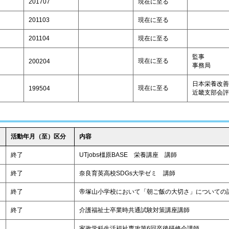
201707
現在に至る
201103
現在に至る
201104
現在に至る
監事
現在に至る
200204
事務局
日本栄養改善
現在に至る
199504
近畿支部会評
活動年月（至）区分
内容
終了
UTjobs橿原BASE 栄養講座 講師
終了
奈良育英高校SDGs大学ゼミ 講師
終了
帝塚山小学校において「朝ご飯の大切さ」についての
終了
介護福祉士卒業時共通試験対策講座講師
家政学科生活福祉専攻第6回卒後研修会講師