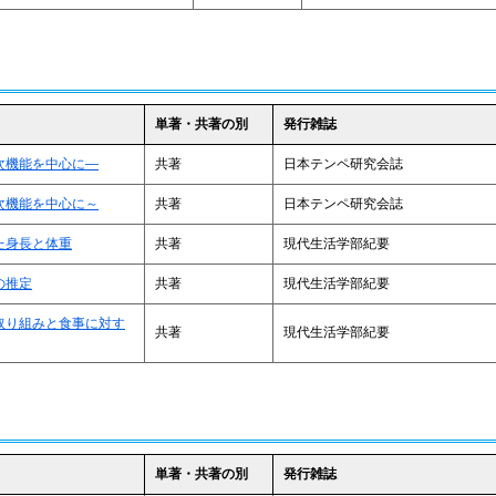
単著・共著の別
発行雑誌
次機能を中心に―
共著
日本テンペ研究会誌
次機能を中心に～
共著
日本テンペ研究会誌
た身長と体重
共著
現代生活学部紀要
の推定
共著
現代生活学部紀要
取り組みと食事に対す
共著
現代生活学部紀要
単著・共著の別
発行雑誌