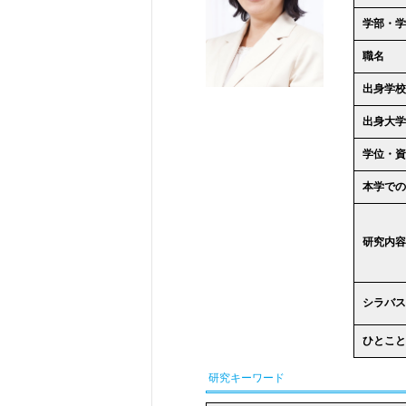
学部・学
職名
出身学校
出身大学
学位・資
本学での
研究内容
シラバス
ひとこと
研究キーワード