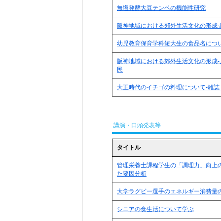
無塩発酵大豆テンペの機能性研究
阪神地域における郊外生活文化の形成‐
幼児教育保育学科短大生の食品名につ
阪神地域における郊外生活文化の形成‐
民
大正時代のイチゴの料理について‐雑誌
講演・口頭発表等
タイトル
管理栄養士課程学生の「調理力」向上
た要因分析
大学ラグビー選手のエネルギー消費量
シニアの食生活について学ぶ