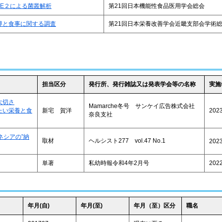
IME２による菌叢解析
第21回日本機能性食品医用学会総会
導と食事に関する調査
第21回日本栄養改善学会近畿支部会学術
担当区分
発行所、発行雑誌又は発表学会等の名称
実施
大切さ
Mamarche冬号 サンケイ広告株式会社
たい栄養と食
新宅 賀洋
202
奈良支社
ネシアの”納
取材
ヘルシスト277 vol.47 No.1
202
単著
私幼時報令和4年2月号
202
年月(自)
年月(至)
年月（至）区分
職名