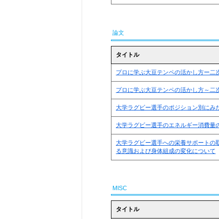
論文
タイトル
プロに学ぶ大豆テンペの活かし方ー二
プロに学ぶ大豆テンペの活かし方～二
大学ラグビー選手のポジション別にみ
大学ラグビー選手のエネルギー消費量
大学ラグビー選手への栄養サポートの
る意識および身体組成の変化について
MISC
タイトル