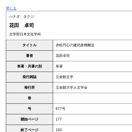
閉じる
ハナダ タクジ
花田 卓司
文学部日本文化学科
タイトル
赤松円心の建武政権離反
著者
花田卓司
単著・共著の別
単著
発行雑誌
立命館文学
発行所
立命館大学人文学会
巻
号
677号
開始ページ
177
終了ページ
183