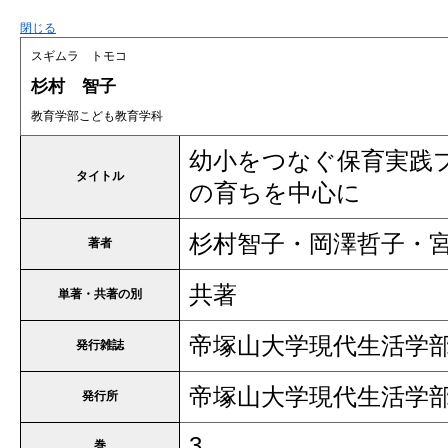
閉じる
スギムラ トモコ
杉村 智子
教育学部こども教育学科
幼小をつなぐ保育実践プ
タイトル
の育ちを中心に
杉村智子・岡澤哲子・
著者
共著
単著・共著の別
帝塚山大学現代生活学
発行雑誌
帝塚山大学現代生活学
発行所
3
巻