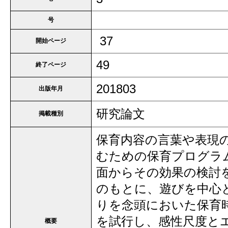
号
37
開始ページ
49
終了ページ
201803
出版年月
研究論文
掲載種別
保育内容の言葉や表現
むための保育プログラ
面からその効果の検討
のもとに、遊びを中心
りを念頭においた保育
を試行し、感性尺度と
概要