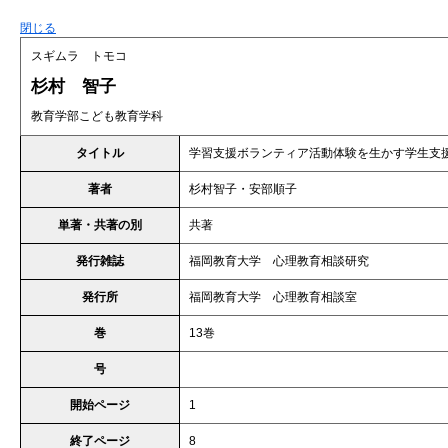
閉じる
スギムラ トモコ
杉村 智子
教育学部こども教育学科
タイトル
学習支援ボランティア活動体験を生かす学生支
著者
杉村智子・安部順子
単著・共著の別
共著
発行雑誌
福岡教育大学 心理教育相談研究
発行所
福岡教育大学 心理教育相談室
巻
13巻
号
開始ページ
1
終了ページ
8