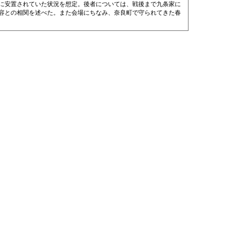
に安置されていた状況を想定。後者については、戦後まで九条家に
容との相関を述べた。また会場にちなみ、奈良町で守られてきた春