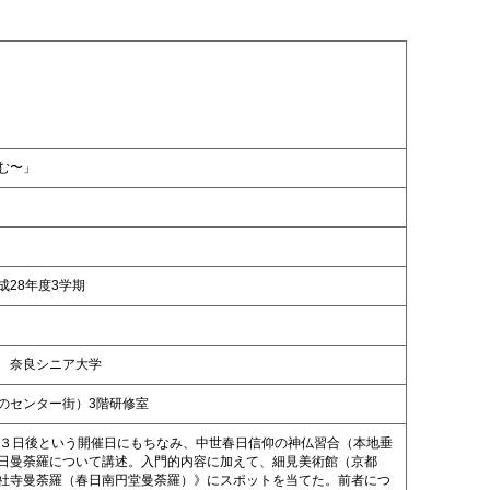
む〜」
28年度3学期
 奈良シニア大学
のセンター街）3階研修室
ら３日後という開催日にもちなみ、中世春日信仰の神仏習合（本地垂
日曼荼羅について講述。入門的内容に加えて、細見美術館（京都
社寺曼荼羅（春日南円堂曼荼羅）》にスポットを当てた。前者につ