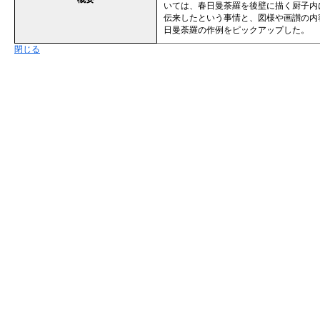
いては、春日曼荼羅を後壁に描く厨子内
伝来したという事情と、図様や画讃の内
日曼荼羅の作例をピックアップした。
閉じる