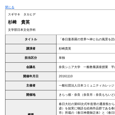
閉じる
スギサキ タカヒデ
杉﨑 貴英
文学部日本文化学科
タイトル
「春日曼荼羅の世界〜神と仏の風景を読
講演者
杉崎貴英
担当区分
単独
会議名
奈良シニア大学 一般教養講座授業 平成
開催年月日
20161110
主催者
一般社団法人日本コミュニティカレッジ
開催地
きらっ都・奈良（奈良市：奈良もちいど
春日大社の第60次式年造替の遷座祭か
迹）を如実に物語る絵画作品群である春
市）所蔵の《春日神鹿御正体》と《春日
概要