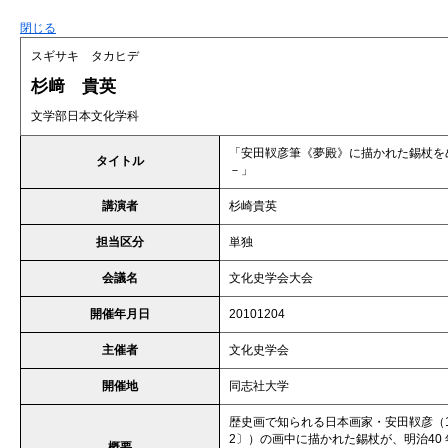
閉じる
スギサキ タカヒデ
杉﨑 貴英
文学部日本文化学科
「安田靫彦筆《夢殿》に描かれた錫杖を
タイトル
－」
講演者
杉崎貴英
担当区分
単独
会議名
文化史学会大会
開催年月日
20101204
主催者
文化史学会
開催地
同志社大学
歴史画で知られる日本画家・安田靫彦（1
2〕）の画中に描かれた錫杖が、明治40
概要