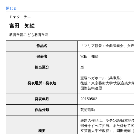
閉じる
ミヤタ チエ
宮田 知絵
教育学部こども教育学科
作品名
「マリア観音：全曲演奏会」女声
発表者
宮田 知絵
担当区分
単
宝塚ベガホール（兵庫県）
発表場所・発表地
後援：東京藝術大学/大阪音楽大
国際芸術連盟
発表年月
20150502
作品分類
芸術活動
表題の作品は、ラテン語/日本語
部分をすべて担当。また併せて
概要
立芸術大学准教授）、岡田光樹