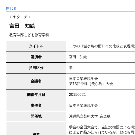
閉じる
ミヤタ チエ
宮田 知絵
教育学部こども教育学科
タイトル
二つの《城ケ島の雨》その比較と表現研
講演者
宮田 知絵
担当区分
単
日本音楽表現学会
会議名
第13回沖縄（美ら島）大会
開催年月日
20150621
主催者
日本音楽表現学会
開催地
沖縄県立芸術大学 音楽棟
学会の全国大会で、左記の標題による研
による作品が知られているが、他にも同
概要