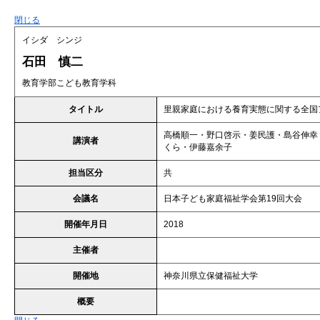
閉じる
イシダ シンジ
石田 慎二
教育学部こども教育学科
タイトル
里親家庭における養育実態に関する全国
高橋順一・野口啓示・姜民護・島谷伸幸
講演者
くら・伊藤嘉余子
担当区分
共
会議名
日本子ども家庭福祉学会第19回大会
開催年月日
2018
主催者
開催地
神奈川県立保健福祉大学
概要