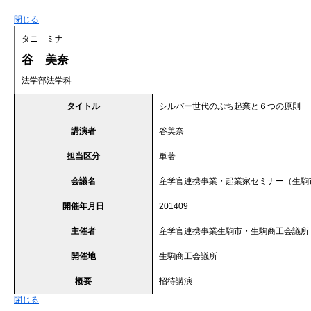
閉じる
タニ ミナ
谷 美奈
法学部法学科
タイトル
シルバー世代のぷち起業と６つの原則
講演者
谷美奈
担当区分
単著
会議名
産学官連携事業・起業家セミナー（生駒
開催年月日
201409
主催者
産学官連携事業生駒市・生駒商工会議所
開催地
生駒商工会議所
概要
招待講演
閉じる