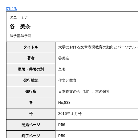
閉じる
タニ ミナ
谷 美奈
法学部法学科
タイトル
大学における文章表現教育の動向とパーソナル
著者
谷美奈
単著・共著の別
単著
発行雑誌
作文と教育
発行所
日本作文の会（編）、本の泉社
巻
No,833
号
2016年１月号
開始ページ
P.56
終了ページ
P.59